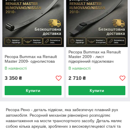
Ресора Bummax на Renault
Ресора Bummax на Renault
Master 2009 - лист
Master 2009- однолистова
підкорінний підсилювач
В наявності
В наявності
3 350
2 710
₴
₴
Купити
Купити
Ресора Рено - деталь підвіски, яка забезпечує плавний рух
автомобіля. Ресорний механізм рівномірно розподіляє
навантаження на мости транспортного засобу. Деталь являє
собою кілька аркушів, зроблених з високовуглецевої сталі та