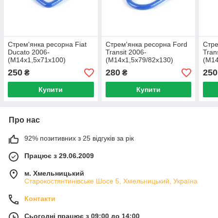
Стрем'янка ресорна Fiat
Стрем'янка ресорна Ford
Стре
Ducato 2006-
Transit 2006-
Tran
(M14x1,5x71x100)
(M14x1,5x79/82x130)
(M14
BMT00560 W/N
BMT00557 W/N
BMT
250
280
250
₴
₴
Купити
Купити
Про нас
92% позитивних з 25 відгуків за рік
Працює з 29.06.2009
м. Хмельницький
Старокостянтинівське Шосе 5, Хмельницький, Україна
Контакти
Сьогодні працює з 09:00 до 14:00