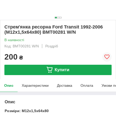
Стрем'янка ресорна Ford Transit 1992-2006
(M12x1,5x64x80) BMT00281 W/N
В наявності
Код: BMT00281 W/N
Роздріб
200
₴
Купити
Опис
Характеристики
Доставка
Оплата
Умови п
Опис
Розміри: M12x1,5x64x80