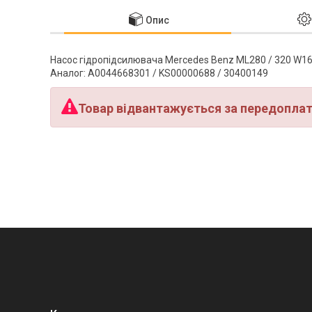
Опис
Насос гідропідсилювача Mercedes Benz ML280 / 320 W16
Аналог: A0044668301 / KS00000688 / 30400149
Товар відвантажується за передопла