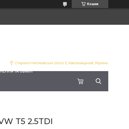
Кошик
Старокостянтинівське Шосе 5, Хмельницький, Україна
НЕННЯ ТА ОБМІН
W T5 2.5TDI