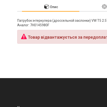
Опис
Патрубок інтеркулера (дроссельной заслонки) VW T5 2.
Аналог: 7H0145980F
Товар відвантажується за передопла