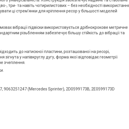
ого універсальність. Конструкція забезпечує надійне та стабільне
дво-, три- та навіть чотирилистових – без необхідності використанн
вати ці стрем'янки для кріплення ресор у більшості моделей
умовах вібрації підвіски використовується дрібнокрокове метричне
андартним різьбленням забезпечує більшу стійкість до вібрації та
дходить до натискної пластини, розташованої на ресорі,
 зігнута у напівкруглу дугу, форма якої відповідає геометрії
не зчеплення.
и.
, 9063251247 (Mercedes Sprinter), 2D0599173B, 2E0599173D