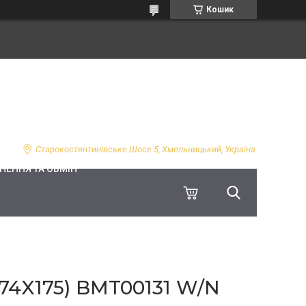
Кошик
Старокостянтинівське Шосе 5, Хмельницький, Україна
НЕННЯ ТА ОБМІН
4X175) BMT00131 W/N