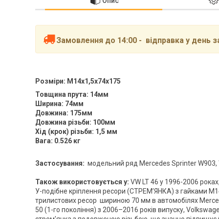
Опис
Замовлення до 14:00 - відправка у день 
Розміри: M14x1,5x74x175
Товщина прута: 14мм
Ширина: 74мм
Довжина: 175мм
Довжина різьби: 100мм
Хід (крок) різьби: 1,5 мм
Вага: 0.526 кг
Застосування:
модельний ряд Mercedes Sprinter W903, 
Також використовується у:
VW LT 46 у 1996-2006 роках,
У-подібне кріплення ресори (СТРЕМ’ЯНКА) з гайками M1
трилистових ресор шириною 70 мм в автомобілях Mercede
50 (1-го покоління) з 2006–2016 років випуску, Volkswage