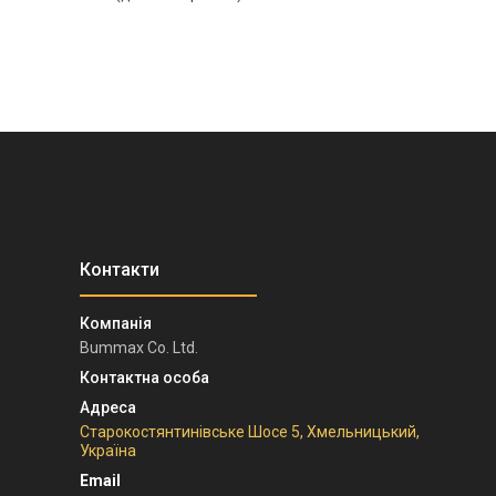
Bummax Co. Ltd.
Старокостянтинівське Шосе 5, Хмельницький,
Україна