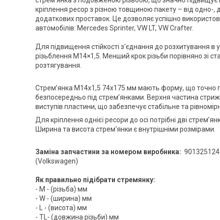
стрем'янка з подовженою різьбою, що значно підвищує й
кріплення ресор з різною товщиною пакету – від одно-, 
додаткових проставок. Це дозволяє успішно використову
автомобілів: Mercedes Sprinter, VW LT, VW Crafter.
Для підвищення стійкості з'єднання до розхитування в 
різьблення M14×1,5. Менший крок різьби порівняно зі ст
розтягування.
Стрем’янка M14x1,5 74x175 мм мають форму, що точно пі
безпосередньо під стрем’янками. Верхня частина стрижня
виступів пластини, що забезпечує стабільне та рівномір
Для кріплення однієї ресори до осі потрібні дві стрем’янк
Ширина та висота стрем'янки є внутрішніми розмірами.
Заміна запчастини за номером виробника:
9013251247
(Volkswagen)
Як правильно підібрати стремянку:
- M - (різьба) мм
- W - (ширина) мм
- L - (висота) мм
- TL- (довжина різьби) мм