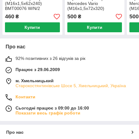
(M16x1,5x62x240)
Mercedes Vario
Mer
BMT00076 W/N/2
(M16x1,5x72x320)
(M16
BMT00060 W/N
BMT
460
500
500
₴
₴
Купити
Купити
Про нас
92% позитивних з 26 відгуків за рік
Працює з 29.06.2009
м. Хмельницький
Старокостянтинівське Шосе 5, Хмельницький, Україна
Контакти
Сьогодні працює з 09:00 до 16:00
Показати весь графік роботи
Про нас