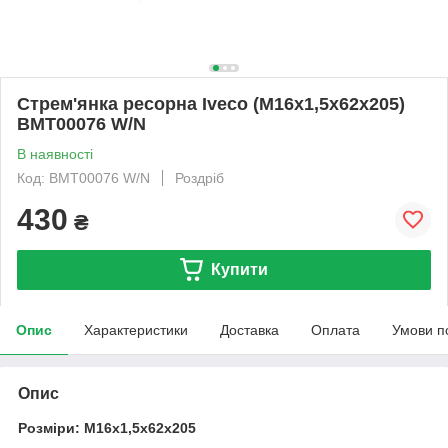
Стрем'янка ресорна Iveco (M16x1,5x62x205)
BMT00076 W/N
В наявності
Код: BMT00076 W/N
Роздріб
430
₴
Купити
Опис
Характеристики
Доставка
Оплата
Умови п
Опис
Розміри: M16x1,5x62x205