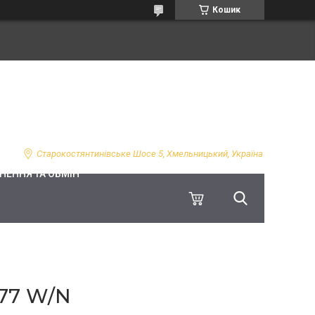
Кошик
Старокостянтинівське Шосе 5, Хмельницький, Україна
НЕННЯ ТА ОБМІН
77 W/N