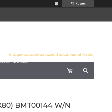
Кошик
Старокостянтинівське Шосе 5, Хмельницький, Україна
НЕННЯ ТА ОБМІН
X80) BMT00144 W/N