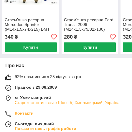
Стрем'янка ресорна
Стрем'янка ресорна Ford
Стре
Mercedes Sprinter
Transit 2006-
Mer
(M14x1,5x74x215) BMT
(M14x1,5x79/82x130)
(M14
00510 W/N
BMT00557 W/N
BMT
340
280
320
₴
₴
Купити
Купити
Про нас
92% позитивних з 25 відгуків за рік
Працює з 29.06.2009
м. Хмельницький
Старокостянтинівське Шосе 5, Хмельницький, Україна
Контакти
Сьогодні вихідний
Показати весь графік роботи