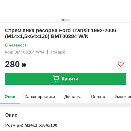
Стрем'янка ресорна Ford Transit 1992-2006
(M14x1,5x64x130) BMT00284 W/N
В наявності
Код: BMT00284 W/N
Роздріб
280
₴
Купити
Опис
Характеристики
Доставка
Оплата
Умови п
Опис
Розміри: M14x1,5x64x130