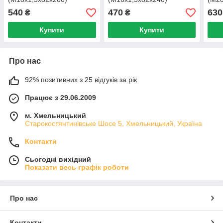
BMT00335 W/N
BMT00451 W/N
BMT
540
470
630
₴
₴
Купити
Купити
Про нас
92% позитивних з 25 відгуків за рік
Працює з 29.06.2009
м. Хмельницький
Старокостянтинівське Шосе 5, Хмельницький, Україна
Контакти
Сьогодні вихідний
Показати весь графік роботи
Про нас
Контакти