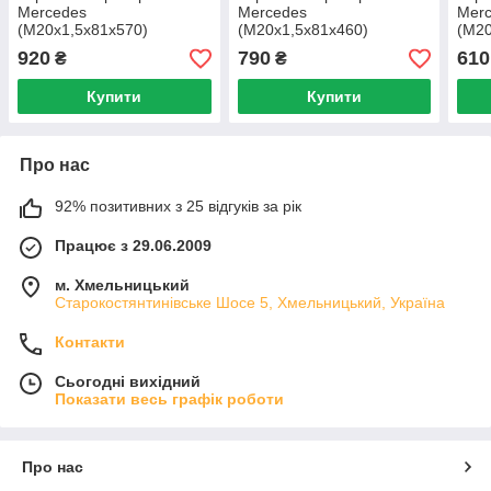
Mercedes
Mercedes
Mer
(M20x1,5x81x570)
(M20x1,5x81x460)
(M20
BMT00528 W/N
BMT00524 W/N
BMT
920
790
610
₴
₴
Купити
Купити
Про нас
92% позитивних з 25 відгуків за рік
Працює з 29.06.2009
м. Хмельницький
Старокостянтинівське Шосе 5, Хмельницький, Україна
Контакти
Сьогодні вихідний
Показати весь графік роботи
Про нас