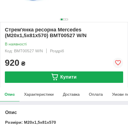
Стрем'янка ресорна Mercedes
(M20x1,5x81x570) BMT00527 W/N
В наявності
Код: BMT00527 W/N
Роздріб
920
₴
Купити
Опис
Характеристики
Доставка
Оплата
Умови п
Опис
Розміри: M20x1,5x81x570