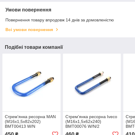
Умови повернення
Повернення товару впродовж 14 днів за домовленістю
Всі умови повернення
Подібні товари компанії
Стрем'янка ресорна MAN
Стрем'янка ресорна Iveco
Стре
(M16x1,5x82x202)
(M16x1,5x62x240)
(M16
BMT00413 W/N
BMT00076 W/N/2
BMT
450
460
410
₴
₴