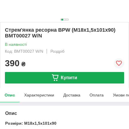
Стрем'янка ресорна BPW (M18x1,5x101x90)
BMT00027 W/N
В наявності
Код: BMT00027 W/N
Роздріб
390
₴
Купити
Опис
Характеристики
Доставка
Оплата
Умови п
Опис
Розміри: M18x1,5x101x90