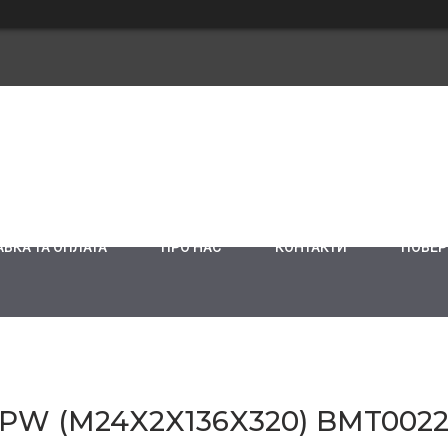
ВКА ТА ОПЛАТА
ПРО НАС
КОНТАКТИ
ПОВЕР
W (M24X2X136X320) BMT0022