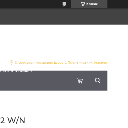
Кошик
Старокостянтинівське Шосе 5, Хмельницький, Україна
НЕННЯ ТА ОБМІН
2 W/N