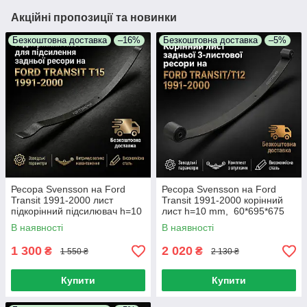
Акційні пропозиції та новинки
Безкоштовна доставка
–16%
Безкоштовна доставка
–5%
Ресора Svensson на Ford
Ресора Svensson на Ford
Transit 1991-2000 лист
Transit 1991-2000 корінний
підкорінний підсилювач h=10
лист h=10 mm, 60*695*675
мм, 60*720*700
В наявності
В наявності
1 300
2 020
₴
₴
1 550 ₴
2 130 ₴
Купити
Купити