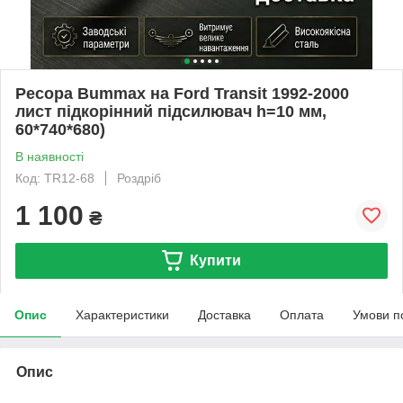
Ресора Bummax на Ford Transit 1992-2000
лист підкорінний підсилювач h=10 мм,
60*740*680)
В наявності
Код: TR12-68
Роздріб
1 100
₴
Купити
Опис
Характеристики
Доставка
Оплата
Умови п
Опис