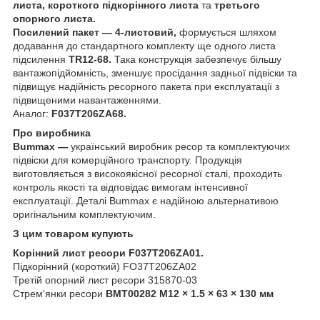
листа, короткого підкорінного листа
та
третього
опорного листа.
Посилений пакет — 4-листовий,
формується шляхом
додавання до стандартного комплекту ще одного листа
підсилення
TR12-68.
Така конструкція забезпечує більшу
вантажопідйомність, зменшує просідання задньої підвіски та
підвищує надійність ресорного пакета при експлуатації з
підвищеними навантаженнями.
Аналог:
F037T206ZA68.
Про виробника
Bummax —
український виробник ресор та комплектуючих
підвіски для комерційного транспорту. Продукція
виготовляється з високоякісної ресорної сталі, проходить
контроль якості та відповідає вимогам інтенсивної
експлуатації. Деталі Bummax є надійною альтернативою
оригінальним комплектуючим.
З цим товаром купують
Корінний лист ресори F037T206ZA01.
Підкорінний (короткий) FO37T206ZA02
Третій опорний лист ресори 315870-03
Стрем'янки ресори
BMT00282 M12 × 1.5 × 63 × 130 мм