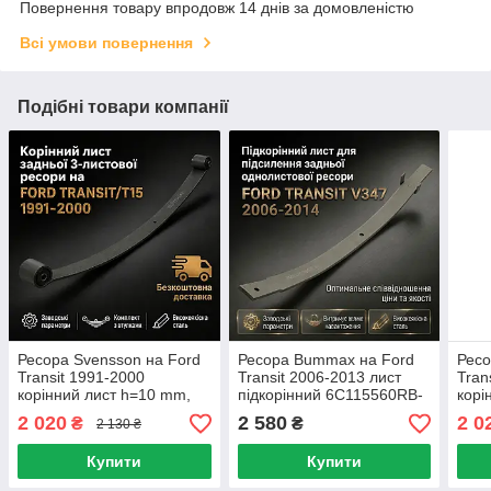
Повернення товару впродовж 14 днів за домовленістю
Всі умови повернення
Подібні товари компанії
Ресора Svensson на Ford
Ресора Bummax на Ford
Ресо
Transit 1991-2000
Transit 2006-2013 лист
Tran
корінний лист h=10 mm,
підкорінний 6C115560RB-
корі
60*675*695
88
60*6
2 020
2 580
2 0
₴
₴
2 130 ₴
Купити
Купити