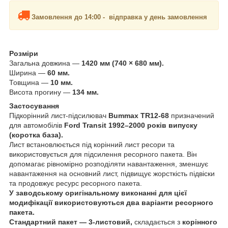
Замовлення до 14:00 - відправка у день замовлення
Розміри
Загальна довжина —
1420 мм (740 × 680 мм).
Ширина —
60 мм.
Товщина —
10 мм.
Висота прогину —
134 мм.
Застосування
Підкорінний лист-підсилювач
Bummax TR12-68
призначений
для автомобілів
Ford Transit 1992–2000 років випуску
(коротка база).
Лист встановлюється під корінний лист ресори та
використовується для підсилення ресорного пакета. Він
допомагає рівномірно розподіляти навантаження, зменшує
навантаження на основний лист, підвищує жорсткість підвіски
та продовжує ресурс ресорного пакета.
У заводському оригінальному виконанні для цієї
модифікації використовуються два варіанти ресорного
пакета.
Стандартний пакет — 3-листовий,
складається з
корінного