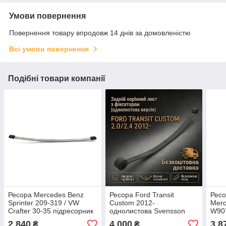
Умови повернення
Повернення товару впродовж 14 днів за домовленістю
Всі умови повернення
Подібні товари компанії
Ресора Mercedes Benz
Ресора Ford Transit
Ресо
Sprinter 209-319 / VW
Custom 2012-
Merc
Crafter 30-35 підресорник
однолистова Svensson
W907
Svensson F020T662ZA35
F037T350ZA75
2 840
4 000
3 8
₴
₴