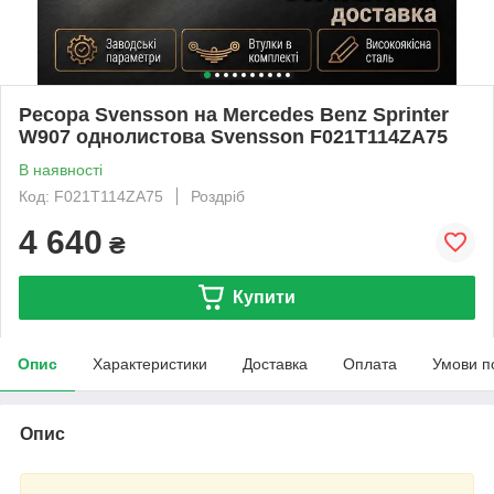
Ресора Svensson на Mercedes Benz Sprinter
W907 однолистова Svensson F021T114ZA75
В наявності
Код: F021T114ZA75
Роздріб
4 640
₴
Купити
Опис
Характеристики
Доставка
Оплата
Умови п
Опис