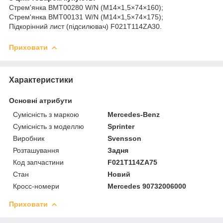
Стрем'янка BMT00280 W/N (M14×1,5×74×160);
Стрем'янка BMT00131 W/N (M14×1,5×74×175);
Підкорінний лист (підсилювач) F021T114ZA30.
Приховати
Характеристики
Основні атрибути
Сумісність з маркою
Mercedes-Benz
Сумісність з моделлю
Sprinter
Виробник
Svensson
Розташування
Задня
Код запчастини
F021T114ZA75
Стан
Новий
Кросс-номери
Mercedes 90732006000
Приховати