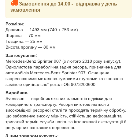
Замовлення до 14:00 - відправка у день
замовлення
Розміри:
Довжина — 1493 мм (740 + 753 мм)
Ширина — 70 мм
Товщина — 25 мм
Висота прогину — 80 мм
Застосування:
Mercedes-Benz Sprinter 907 (з лютого 2018 року випуску).
Однолистова параболічна задня ресора, призначена для
автомобілів Mercedes-Benz Sprinter 907. Оснащена
запресованими металево-гумовими втулками та є повною
заміною оригінальної деталі OE 9073200600.
Виробник:
Svensson — виробник якісних елементів підвіски для
комерційного транспорту. Ресори виготовляються з
високоміцної ресорної сталі та проходять термічну обробку,
що забезпечує високу міцність, стійкість до деформації та
тривалий термін служби навіть за інтенсивної експлуатації й
регулярних вантажних перевезень.
З цим товаром купують: