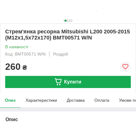
Стрем'янка ресорна Mitsubishi L200 2005-2015
(М12x1,5x72х170) BMT00571 W/N
В наявності
Код: BMT00571 W/N
Роздріб
260
₴
Купити
Опис
Характеристики
Доставка
Оплата
Умови п
Опис