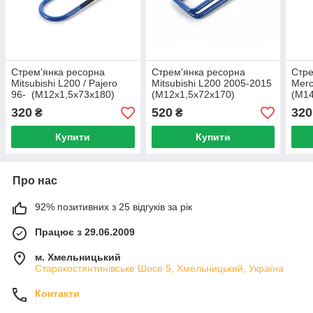
Стрем'янка ресорна
Стрем'янка ресорна
Стре
Mitsubishi L200 / Pajero
Mitsubishi L200 2005-2015
Merc
96- (M12x1,5x73x180)
(М12x1,5x72х170)
(M14
BMT00589 W/N
BMT00571 W/N
BMT
320
520
320
₴
₴
Купити
Купити
Про нас
92% позитивних з 25 відгуків за рік
Працює з 29.06.2009
м. Хмельницький
Старокостянтинівське Шосе 5, Хмельницький, Україна
Контакти