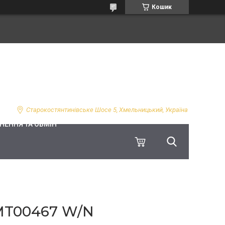
Кошик
Старокостянтинівське Шосе 5, Хмельницький, Україна
НЕННЯ ТА ОБМІН
MT00467 W/N